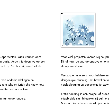
,
Proj
delingen en
pro
vorming
 en opdrachten. Vaak vormen onze
Voor veel projecten voeren wij het 
n basis. Acquisitie doen we op een
Dit al naar gelang de opgave en omva
 ook op 'ad hoc signalen' uit de
de opdrachtgever.
We zorgen allereerst voor heldere en 
d van onderhandelingen en
deugdelijke planning, het bewaken v
onomische en juridische know how
verslaglegging en documentatie (zowel
uenties van afspraken.
Onze houding in een project of proc
len van onder andere:
uitgebreide start(bijeenkomst) zal het
Specialistische kennis wordt 'just in t