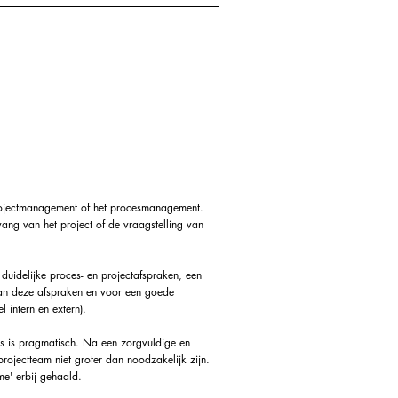
ect- en
cesmanagement
projectmanagement of het procesmanagement.
ng van het project of de vraagstelling van
duidelijke proces- en projectafspraken, een
an deze afspraken en voor een goede
 intern en extern).
es is pragmatisch. Na een zorgvuldige en
 projectteam niet groter dan noodzakelijk zijn.
ime' erbij gehaald.