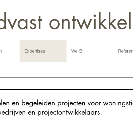
dvast ontwikkel
n
Expertises
WellB
Referen
elen en begeleiden projecten voor woningst
drijven en projectontwikkelaars.