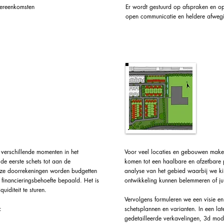
ereenkomsten
Er wordt gestuurd op afspraken en op
open communicatie en heldere afwegi
Visi
e analyses en
es
 verschillende momenten in het
Voor veel locaties en gebouwen maken 
de eerste schets tot aan de
komen tot een haalbare en afzetbare 
deze doorrekeningen worden budgetten
analyse van het gebied waarbij we ki
 financieringsbehoefte bepaald. Het is
ontwikkeling kunnen belemmeren of jui
uiditeit te sturen.
Vervolgens formuleren we een visie en
:
schetsplannen en varianten. In een la
gedetailleerde verkavelingen, 3d mod