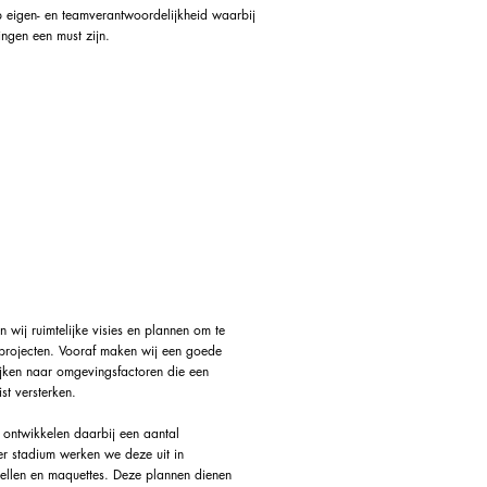
 eigen- en teamverantwoordelijkheid waarbij
ngen een must zijn.
es en schetsplannen
wij ruimtelijke visies en plannen om te
projecten. Vooraf maken wij een goede
jken naar omgevingsfactoren die een
st versterken.
 ontwikkelen daarbij een aantal
ter stadium werken we deze uit in
ellen en maquettes. Deze plannen dienen